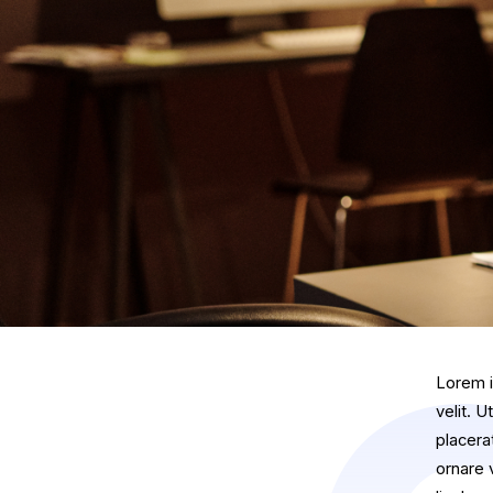
Lorem i
velit. 
placerat
ornare 