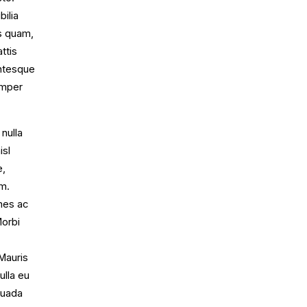
bilia
s quam,
ttis
entesque
semper
nulla
isl
e,
em.
mes ac
Morbi
 Mauris
ulla eu
suada