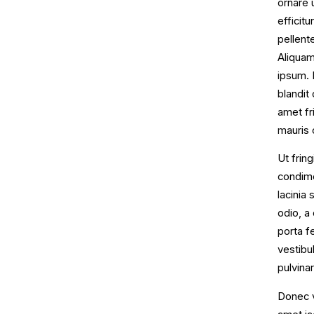
ornare u
efficitu
pellent
Aliquam
ipsum. 
blandit
amet fr
mauris o
Ut fring
condime
lacinia
odio, a 
porta f
vestibu
pulvina
Donec v