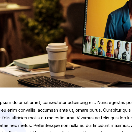
psum dolor sit amet, consectetur adipiscing elit. Nunc egestas p
Ut eu enim convallis, accumsan ante ut, ornare purus. Curabitur quis 
 felis ultricies mollis eu molestie urna. Vivamus ac felis quis leo lu
vitae nec metus. Pellentesque non nulla eu dui tincidunt maximus.