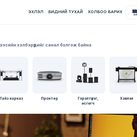
ЭХЛЭЛ
БИДНИЙ ТУХАЙ
ХОЛБОО БАРИХ
рээсийн хэлбэрүүдийг санал болгож байна
Тайз карказ
Проктер
Гэрэлтүүлэг,
Хэвлэл
өсгөгч