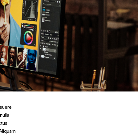
osuere
nulla
ctus
 Aliquam