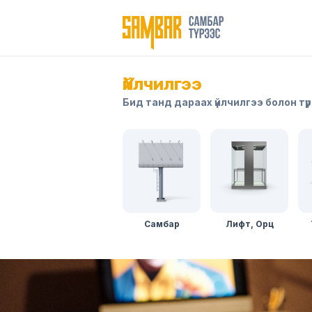
Үйлчилгээ
Бид танд дараах үйлчилгээ болон тү
Лифт, Орц
Самбар