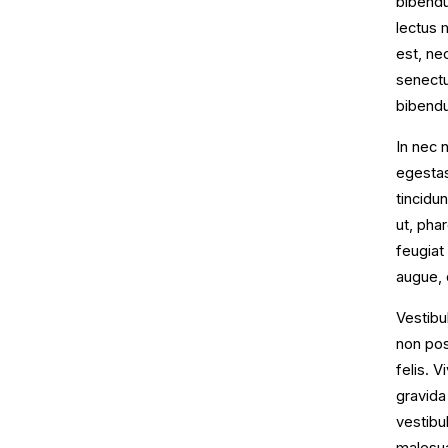
bibendum
lectus m
est, ne
senectu
bibendu
In nec 
egestas
tincidu
ut, phar
feugiat
augue, q
Vestibu
non pos
felis. 
gravida
vestibu
malesua