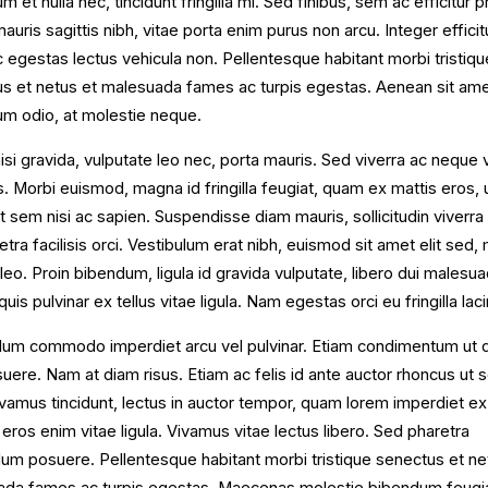
 et nulla nec, tincidunt fringilla mi. Sed finibus, sem ac efficitur p
auris sagittis nibh, vitae porta enim purus non arcu. Integer efficitu
c egestas lectus vehicula non. Pellentesque habitant morbi tristiqu
s et netus et malesuada fames ac turpis egestas. Aenean sit am
m odio, at molestie neque.
nisi gravida, vulputate leo nec, porta mauris. Sed viverra ac neque 
. Morbi euismod, magna id fringilla feugiat, quam ex mattis eros, 
nt sem nisi ac sapien. Suspendisse diam mauris, sollicitudin viverra 
etra facilisis orci. Vestibulum erat nibh, euismod sit amet elit sed, 
 leo. Proin bibendum, ligula id gravida vulputate, libero dui malesu
uis pulvinar ex tellus vitae ligula. Nam egestas orci eu fringilla laci
lum commodo imperdiet arcu vel pulvinar. Etiam condimentum ut 
uere. Nam at diam risus. Etiam ac felis id ante auctor rhoncus ut 
Vivamus tincidunt, lectus in auctor tempor, quam lorem imperdiet ex
 eros enim vitae ligula. Vivamus vitae lectus libero. Sed pharetra
lum posuere. Pellentesque habitant morbi tristique senectus et ne
da fames ac turpis egestas. Maecenas molestie bibendum feugia