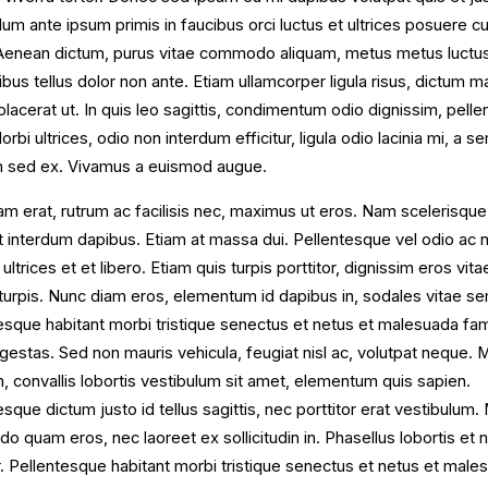
lum ante ipsum primis in faucibus orci luctus et ultrices posuere cu
Aenean dictum, purus vitae commodo aliquam, metus metus luctu
ibus tellus dolor non ante. Etiam ullamcorper ligula risus, dictum ma
placerat ut. In quis leo sagittis, condimentum odio dignissim, pell
rbi ultrices, odio non interdum efficitur, ligula odio lacinia mi, a 
 sed ex. Vivamus a euismod augue.
m erat, rutrum ac facilisis nec, maximus ut eros. Nam scelerisque 
t interdum dapibus. Etiam at massa dui. Pellentesque vel odio ac n
 ultrices et et libero. Etiam quis turpis porttitor, dignissim eros vita
turpis. Nunc diam eros, elementum id dapibus in, sodales vitae s
esque habitant morbi tristique senectus et netus et malesuada fa
egestas. Sed non mauris vehicula, feugiat nisl ac, volutpat neque. 
m, convallis lobortis vestibulum sit amet, elementum quis sapien.
esque dictum justo id tellus sagittis, nec porttitor erat vestibulum.
 quam eros, nec laoreet ex sollicitudin in. Phasellus lobortis et n
 Pellentesque habitant morbi tristique senectus et netus et male