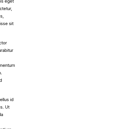
ros eget
ctetur,
s,
isse sit
ctor
rabitur
dimentum
m.
ed
ellus id
s. Ut
da