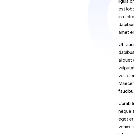
ligula 
est lob
in dict
dapibus
amet er
Ut fauc
dapibus
aliquet 
vulputa
vel, el
Maecena
faucibu
Curabit
neque s
eget er
vehicul