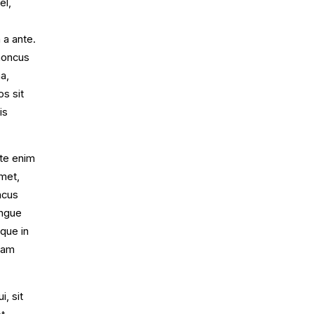
el,
 a ante.
rhoncus
a,
os sit
is
ate enim
met,
ncus
ongue
sque in
diam
, sit