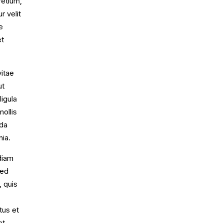
retium,
r velit
e
et
vitae
ut
ligula
mollis
ada
nia.
diam
sed
, quis
tus et
t.