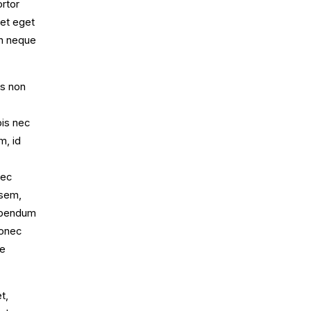
ortor
iet eget
an neque
s non
pis nec
m, id
nec
 sem,
bibendum
Donec
se
t,