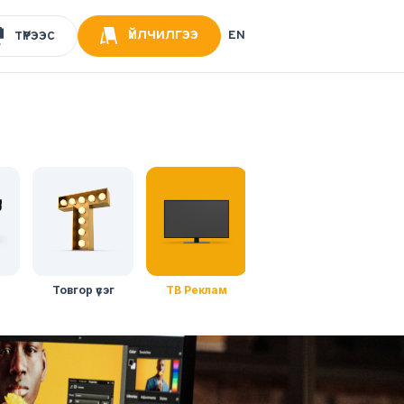
EN
ҮЙЛЧИЛГЭЭ
ТҮРЭЭС
Товгор үсэг
ТВ Реклам
Эх бэлтгэл