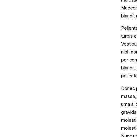
Maecena
blandit 
Pellent
turpis 
Vestibu
nibh no
per con
blandit
pellent
Donec p
massa, 
urna al
gravida
molesti
molesti
Nunc ut