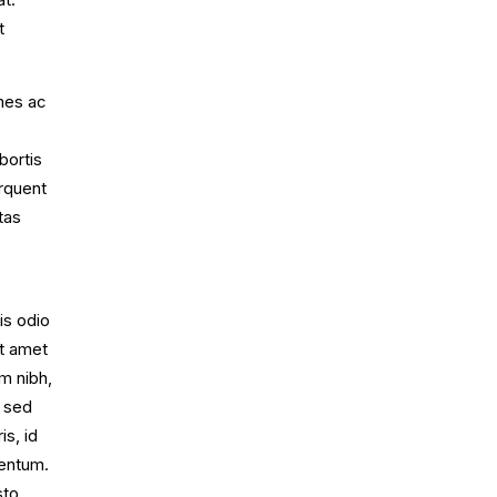
t
mes ac
bortis
orquent
tas
is odio
it amet
um nibh,
s sed
is, id
mentum.
sto.