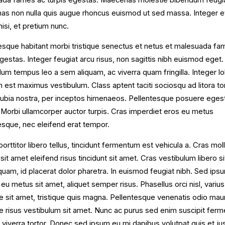
s non nulla quis augue rhoncus euismod ut sed massa. Integer e
nisi, et pretium nunc.
esque habitant morbi tristique senectus et netus et malesuada fa
egestas. Integer feugiat arcu risus, non sagittis nibh euismod eget.
lum tempus leo a sem aliquam, ac viverra quam fringilla. Integer lo
n est maximus vestibulum. Class aptent taciti sociosqu ad litora t
ubia nostra, per inceptos himenaeos. Pellentesque posuere eges
. Morbi ullamcorper auctor turpis. Cras imperdiet eros eu metus
esque, nec eleifend erat tempor.
orttitor libero tellus, tincidunt fermentum est vehicula a. Cras moll
sit amet eleifend risus tincidunt sit amet. Cras vestibulum libero s
iquam, id placerat dolor pharetra. In euismod feugiat nibh. Sed ips
 eu metus sit amet, aliquet semper risus. Phasellus orci nisl, variu
e sit amet, tristique quis magna. Pellentesque venenatis odio maur
e risus vestibulum sit amet. Nunc ac purus sed enim suscipit fer
 viverra tortor. Donec sed ipsum eu mi dapibus volutpat quis et ju