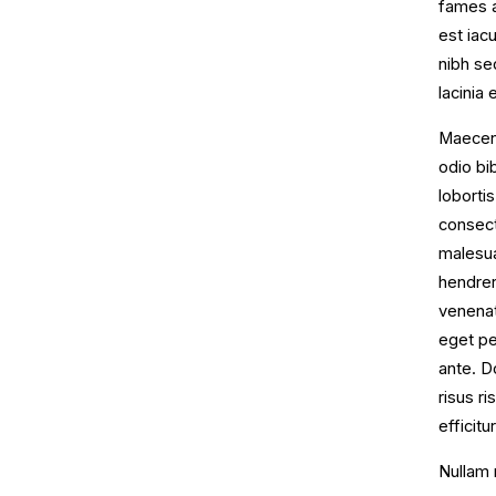
fames a
est iac
nibh se
lacinia e
Maecen
odio bi
loborti
consecte
malesua
hendrer
venenat
eget pe
ante. D
risus r
efficitu
Nullam 