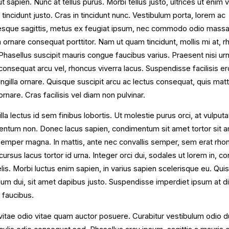
t sapien. Nunc at tellus purus. Morbi tellus justo, ultrices ut enim v
r tincidunt justo. Cras in tincidunt nunc. Vestibulum porta, lorem ac
esque sagittis, metus ex feugiat ipsum, nec commodo odio massa
 ornare consequat porttitor. Nam ut quam tincidunt, mollis mi at, 
Phasellus suscipit mauris congue faucibus varius. Praesent nisi urn
 consequat arcu vel, rhoncus viverra lacus. Suspendisse facilisis er
ingilla ornare. Quisque suscipit arcu ac lectus consequat, quis matt
rnare. Cras facilisis vel diam non pulvinar.
illa lectus id sem finibus lobortis. Ut molestie purus orci, at vulput
ntum non. Donec lacus sapien, condimentum sit amet tortor sit a
 semper magna. In mattis, ante nec convallis semper, sem erat rho
cursus lacus tortor id urna. Integer orci dui, sodales ut lorem in, c
elis. Morbi luctus enim sapien, in varius sapien scelerisque eu. Qui
lum dui, sit amet dapibus justo. Suspendisse imperdiet ipsum at 
r faucibus.
itae odio vitae quam auctor posuere. Curabitur vestibulum odio dui