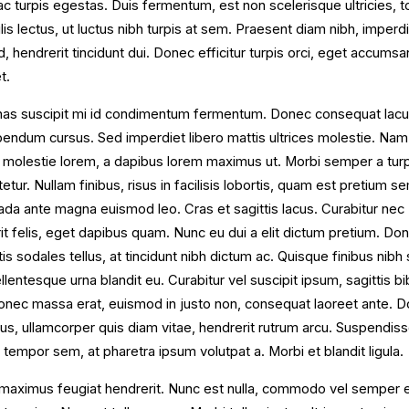
c turpis egestas. Duis fermentum, est non scelerisque ultricies, t
ulis lectus, ut luctus nibh turpis at sem. Praesent diam nibh, imperd
d, hendrerit tincidunt dui. Donec efficitur turpis orci, eget accums
t.
as suscipit mi id condimentum fermentum. Donec consequat lacu
bendum cursus. Sed imperdiet libero mattis ultrices molestie. Nam
s molestie lorem, a dapibus lorem maximus ut. Morbi semper a tur
tur. Nullam finibus, risus in facilisis lobortis, quam est pretium se
da ante magna euismod leo. Cras et sagittis lacus. Curabitur nec
it felis, eget dapibus quam. Nunc eu dui a elit dictum pretium. Do
is sodales tellus, at tincidunt nibh dictum ac. Quisque finibus nibh
llentesque urna blandit eu. Curabitur vel suscipit ipsum, sagittis 
onec massa erat, euismod in justo non, consequat laoreet ante. 
isus, ullamcorper quis diam vitae, hendrerit rutrum arcu. Suspendis
r tempor sem, at pharetra ipsum volutpat a. Morbi et blandit ligula.
maximus feugiat hendrerit. Nunc est nulla, commodo vel semper e