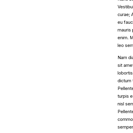
Vestibu
curae; 
eu fauc
mauris 
enim. Mo
leo sem
Nam dia
sit ame
lobortis
dictum 
Pellent
turpis 
nisl se
Pellent
commodo
semper.