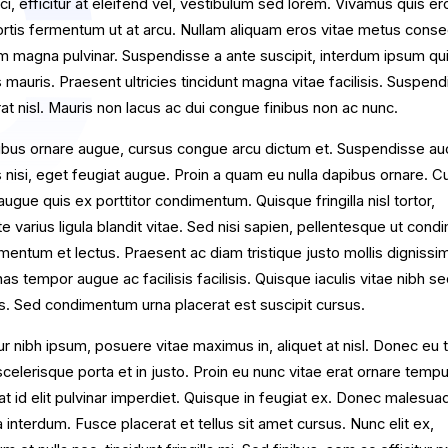
orci, efficitur at eleifend vel, vestibulum sed lorem. Vivamus quis e
ortis fermentum ut at arcu. Nullam aliquam eros vitae metus conse
um magna pulvinar. Suspendisse a ante suscipit, interdum ipsum qui
 mauris. Praesent ultricies tincidunt magna vitae facilisis. Suspend
at nisl. Mauris non lacus ac dui congue finibus non ac nunc.
ibus ornare augue, cursus congue arcu dictum et. Suspendisse au
 nisi, eget feugiat augue. Proin a quam eu nulla dapibus ornare. Cu
augue quis ex porttitor condimentum. Quisque fringilla nisl tortor,
te varius ligula blandit vitae. Sed nisi sapien, pellentesque ut con
ementum et lectus. Praesent ac diam tristique justo mollis dignissi
s tempor augue ac facilisis facilisis. Quisque iaculis vitae nibh s
s. Sed condimentum urna placerat est suscipit cursus.
ur nibh ipsum, posuere vitae maximus in, aliquet at nisl. Donec eu t
celerisque porta et in justo. Proin eu nunc vitae erat ornare tempu
at id elit pulvinar imperdiet. Quisque in feugiat ex. Donec malesua
a interdum. Fusce placerat et tellus sit amet cursus. Nunc elit ex,