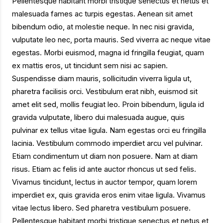
Pellentesque habitant morbi tristique senectus et netus et
malesuada fames ac turpis egestas. Aenean sit amet
bibendum odio, at molestie neque. In nec nisi gravida,
vulputate leo nec, porta mauris. Sed viverra ac neque vitae
egestas. Morbi euismod, magna id fringilla feugiat, quam
ex mattis eros, ut tincidunt sem nisi ac sapien.
Suspendisse diam mauris, sollicitudin viverra ligula ut,
pharetra facilisis orci. Vestibulum erat nibh, euismod sit
amet elit sed, mollis feugiat leo. Proin bibendum, ligula id
gravida vulputate, libero dui malesuada augue, quis
pulvinar ex tellus vitae ligula. Nam egestas orci eu fringilla
lacinia. Vestibulum commodo imperdiet arcu vel pulvinar.
Etiam condimentum ut diam non posuere. Nam at diam
risus. Etiam ac felis id ante auctor rhoncus ut sed felis.
Vivamus tincidunt, lectus in auctor tempor, quam lorem
imperdiet ex, quis gravida eros enim vitae ligula. Vivamus
vitae lectus libero. Sed pharetra vestibulum posuere.
Pellentesque habitant morbi tristique senectus et netus et