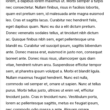
lorem, a dapibus lorem maximus ut. Morbi semper a turpis
nec consectetur. Nullam finibus, risus in facilisis lobortis,
quam est pretium sem, id malesuada ante magna euismod
leo. Cras et sagittis lacus. Curabitur nec hendrerit felis,
eget dapibus quam. Nunc eu dui a elit dictum pretium.
Donec venenatis sodales tellus, at tincidunt nibh dictum
ac. Quisque finibus nibh sem, eget pellentesque urna
blandit eu. Curabitur vel suscipit ipsum, sagittis bibendum
ante. Donec massa erat, euismod in justo non, consequat
laoreet ante. Donec risus risus, ullamcorper quis diam
vitae, hendrerit rutrum arcu. Suspendisse efficitur tempor
sem, at pharetra ipsum volutpat a. Morbi et blandit ligula.
Nullam maximus feugiat hendrerit. Nunc est nulla,
commodo vel semper et, ornare ut sapien. Nunc at tellus
purus. Morbi tellus justo, ultrices ut enim vel, efficitur
tincidunt justo. Cras in tincidunt nunc. Vestibulum porta,
lorem ac pellentesque sagittis, metus ex feugiat ipsum,
nec commodo odio massa a ante. Aliquam ornare