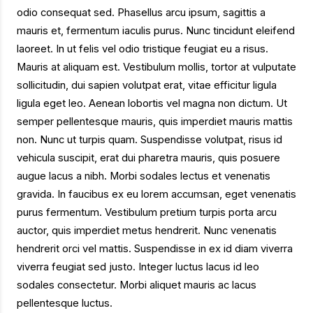
odio consequat sed. Phasellus arcu ipsum, sagittis a
mauris et, fermentum iaculis purus. Nunc tincidunt eleifend
laoreet. In ut felis vel odio tristique feugiat eu a risus.
Mauris at aliquam est. Vestibulum mollis, tortor at vulputate
sollicitudin, dui sapien volutpat erat, vitae efficitur ligula
ligula eget leo. Aenean lobortis vel magna non dictum. Ut
semper pellentesque mauris, quis imperdiet mauris mattis
non. Nunc ut turpis quam. Suspendisse volutpat, risus id
vehicula suscipit, erat dui pharetra mauris, quis posuere
augue lacus a nibh. Morbi sodales lectus et venenatis
gravida. In faucibus ex eu lorem accumsan, eget venenatis
purus fermentum. Vestibulum pretium turpis porta arcu
auctor, quis imperdiet metus hendrerit. Nunc venenatis
hendrerit orci vel mattis. Suspendisse in ex id diam viverra
viverra feugiat sed justo. Integer luctus lacus id leo
sodales consectetur. Morbi aliquet mauris ac lacus
pellentesque luctus.