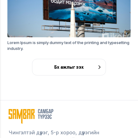
Lorem Ipsum is simply dummy text of the printing and typesetting
industry.
Бүх ажлыг үзэх
Чингэлтэй дүүрэг, 5-р хороо, дүүрэгийн