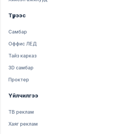
Түрээс
Самбар
Оффис ЛЕД
Тайз карказ
3D самбар
Проктер
Үйлчилгээ
ТВ реклам
Хаяг реклам