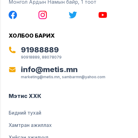
Монгол Ардын Намын байр, 1 тоот
ХОЛБОО БАРИХ
91988889
90918889, 88078079
info@metis.mn
marketing@metis.mn, sambarmn@yahoo.com
Мэтис ХХК
Бидний тухай
Хамтран ажиллах
Хийсэн ажилууд