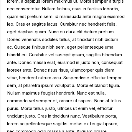
lorem, a dapibus lorem maximus ut. Morbi semper a turpis
nec consectetur. Nullam finibus, risus in facilisis lobortis,
quam est pretium sem, id malesuada ante magna euismod
leo. Cras et sagittis lacus. Curabitur nec hendrerit felis,
eget dapibus quam. Nunc eu dui a elit dictum pretium.
Donec venenatis sodales tellus, at tincidunt nibh dictum
ac. Quisque finibus nibh sem, eget pellentesque urna
blandit eu. Curabitur vel suscipit ipsum, sagittis bibendum
ante. Donec massa erat, euismod in justo non, consequat
laoreet ante. Donec risus risus, ullamcorper quis diam
vitae, hendrerit rutrum arcu. Suspendisse efficitur tempor
sem, at pharetra ipsum volutpat a. Morbi et blandit ligula.
Nullam maximus feugiat hendrerit. Nunc est nulla,
commodo vel semper et, ornare ut sapien. Nunc at tellus
purus. Morbi tellus justo, ultrices ut enim vel, efficitur
tincidunt justo. Cras in tincidunt nunc. Vestibulum porta,
lorem ac pellentesque sagittis, metus ex feugiat ipsum,
nec commodo odio massa a ante. Aliquam ornare