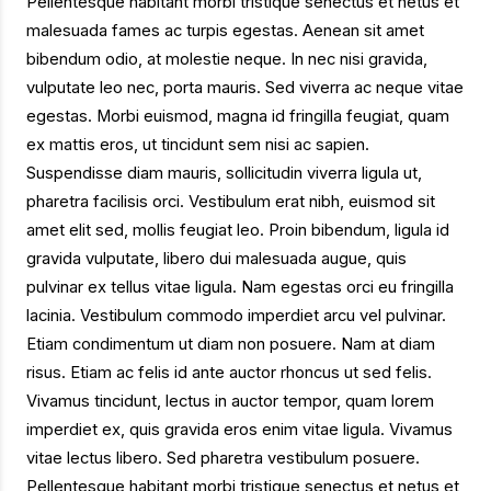
Pellentesque habitant morbi tristique senectus et netus et
malesuada fames ac turpis egestas. Aenean sit amet
bibendum odio, at molestie neque. In nec nisi gravida,
vulputate leo nec, porta mauris. Sed viverra ac neque vitae
egestas. Morbi euismod, magna id fringilla feugiat, quam
ex mattis eros, ut tincidunt sem nisi ac sapien.
Suspendisse diam mauris, sollicitudin viverra ligula ut,
pharetra facilisis orci. Vestibulum erat nibh, euismod sit
amet elit sed, mollis feugiat leo. Proin bibendum, ligula id
gravida vulputate, libero dui malesuada augue, quis
pulvinar ex tellus vitae ligula. Nam egestas orci eu fringilla
lacinia. Vestibulum commodo imperdiet arcu vel pulvinar.
Etiam condimentum ut diam non posuere. Nam at diam
risus. Etiam ac felis id ante auctor rhoncus ut sed felis.
Vivamus tincidunt, lectus in auctor tempor, quam lorem
imperdiet ex, quis gravida eros enim vitae ligula. Vivamus
vitae lectus libero. Sed pharetra vestibulum posuere.
Pellentesque habitant morbi tristique senectus et netus et