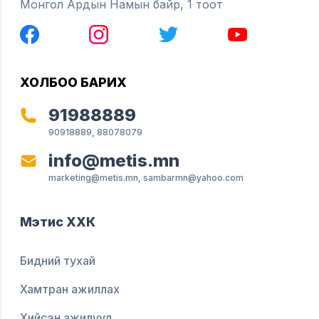
Монгол Ардын Намын байр, 1 тоот
ХОЛБОО БАРИХ
91988889
90918889, 88078079
info@metis.mn
marketing@metis.mn, sambarmn@yahoo.com
Мэтис ХХК
Бидний тухай
Хамтран ажиллах
Хийсэн ажилууд