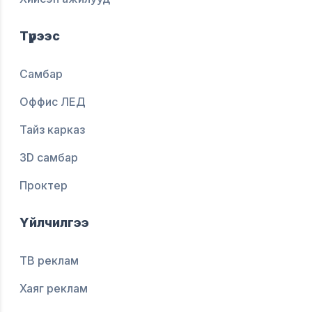
Түрээс
Самбар
Оффис ЛЕД
Тайз карказ
3D самбар
Проктер
Үйлчилгээ
ТВ реклам
Хаяг реклам