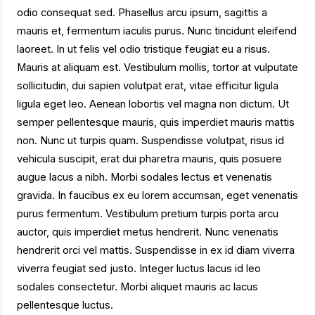
odio consequat sed. Phasellus arcu ipsum, sagittis a
mauris et, fermentum iaculis purus. Nunc tincidunt eleifend
laoreet. In ut felis vel odio tristique feugiat eu a risus.
Mauris at aliquam est. Vestibulum mollis, tortor at vulputate
sollicitudin, dui sapien volutpat erat, vitae efficitur ligula
ligula eget leo. Aenean lobortis vel magna non dictum. Ut
semper pellentesque mauris, quis imperdiet mauris mattis
non. Nunc ut turpis quam. Suspendisse volutpat, risus id
vehicula suscipit, erat dui pharetra mauris, quis posuere
augue lacus a nibh. Morbi sodales lectus et venenatis
gravida. In faucibus ex eu lorem accumsan, eget venenatis
purus fermentum. Vestibulum pretium turpis porta arcu
auctor, quis imperdiet metus hendrerit. Nunc venenatis
hendrerit orci vel mattis. Suspendisse in ex id diam viverra
viverra feugiat sed justo. Integer luctus lacus id leo
sodales consectetur. Morbi aliquet mauris ac lacus
pellentesque luctus.