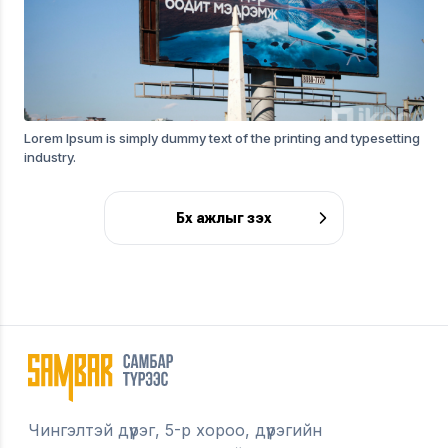
Lorem Ipsum is simply dummy text of the printing and typesetting
industry.
Бүх ажлыг үзэх
Чингэлтэй дүүрэг, 5-р хороо, дүүрэгийн