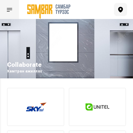
Collaborate
Хамтран ажиллах